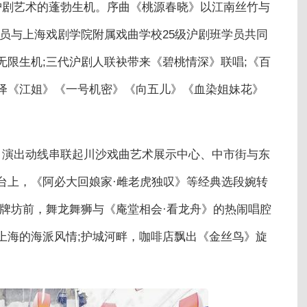
沪剧艺术的蓬勃生机。序曲《桃源春晓》以江南丝竹与
员与上海戏剧学院附属戏曲学校25级沪剧班学员共同
限生机;三代沪剧人联袂带来《碧桃情深》联唱;《百
绎《江姐》《一号机密》《向五儿》《血染姐妹花》
，演出动线串联起川沙戏曲艺术展示中心、中市街与东
台上，《阿必大回娘家·雌老虎独叹》等经典选段婉转
秋牌坊前，舞龙舞狮与《庵堂相会·看龙舟》的热闹唱腔
上海的海派风情;护城河畔，咖啡店飘出《金丝鸟》旋