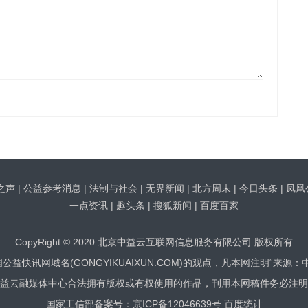
之声
|
公益参考消息
|
法制与社会
|
无界新闻
|
北方周末
|
今日头条
|
凤凰
一点资讯
|
趣头条
|
搜狐新闻
|
百度百家
CopyRight © 2020 北京中益云互联网信息服务有限公司 版权所有
益快讯网域名(GONGYIKUAIXUN.COM)的观点，凡本网注明“来源
益云融媒体中心合法拥有版权或有权使用的作品，刊用本网稿件务必注明
国家工信部备案号：
京ICP备12046639号
百度统计