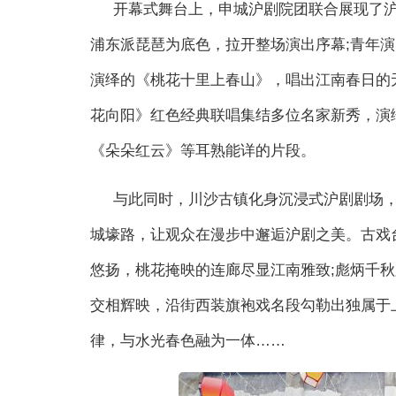
开幕式舞台上，申城沪剧院团联合展现了
浦东派琵琶为底色，拉开整场演出序幕;青年演
演绎的《桃花十里上春山》，唱出江南春日的无
花向阳》红色经典联唱集结多位名家新秀，演
《朵朵红云》等耳熟能详的片段。
与此同时，川沙古镇化身沉浸式沪剧剧场
城壕路，让观众在漫步中邂逅沪剧之美。古戏
悠扬，桃花掩映的连廊尽显江南雅致;彪炳千
交相辉映，沿街西装旗袍戏名段勾勒出独属于
律，与水光春色融为一体……