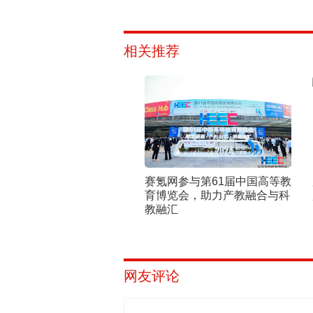
相关推荐
赛氪网参与第61届中国高等教
育博览会，助力产教融合与科
教融汇
网友评论