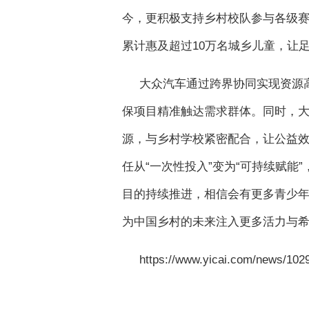
今，更积极支持乡村校队参与各级
累计惠及超过10万名城乡儿童，让
大众汽车通过跨界协同实现资源
保项目精准触达需求群体。同时，
源，与乡村学校紧密配合，让公益
任从“一次性投入”变为“可持续赋
目的持续推进，相信会有更多青少
为中国乡村的未来注入更多活力与
https://www.yicai.com/news/102