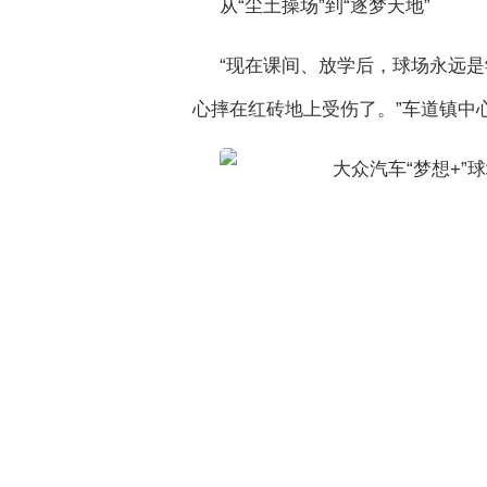
从“尘土操场”到“逐梦天地”
“现在课间、放学后，球场永远
心摔在红砖地上受伤了。”车道镇中