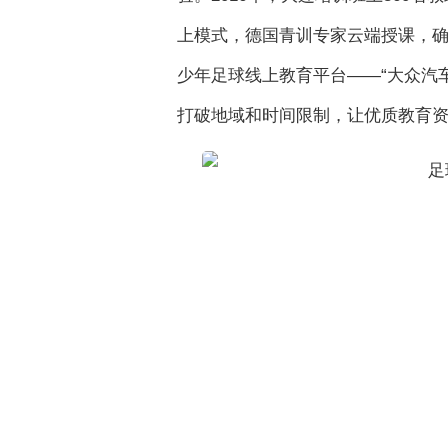
上模式，德国青训专家云端授课，确
少年足球线上教育平台——“大众汽
打破地域和时间限制，让优质教育