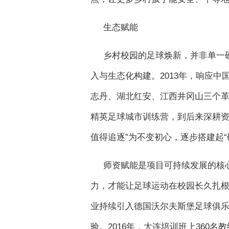
生态赋能
乡村校园的足球焕新，并非单一
入与生态化构建。2013年，响应中
志丹、湖北红安、江西井冈山三个
精英足球城市训练营，到后来深耕资
值得追逐”为不变初心，逐步搭建起“
师资赋能是项目可持续发展的核
力，才能让足球运动在校园长久扎根。
业持续引入德国沃尔夫斯堡足球俱
验。2016年，大连培训班上360名