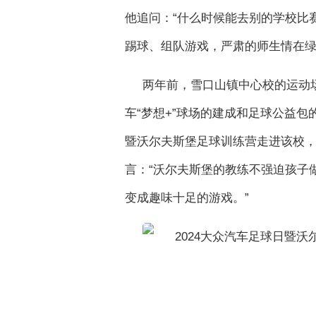
他追问：“什么时候能去别的学校比
踢球、组队游戏，严肃的师生情在
两年前，雪口山镇中心校的运动
车“梦想+”球场的建成和足球公益包
暨沃尔夫斯堡足球训练营走进该校
言：“沃尔夫斯堡的教练不强迫孩子
变成趣味十足的游戏。”