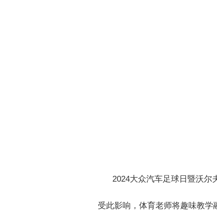
2024大众汽车足球日暨沃
受此影响，体育老师将趣味教学