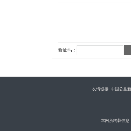
友情链接:
中国公益
本网所转载信息，