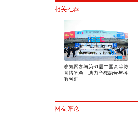
相关推荐
赛氪网参与第61届中国高等教
育博览会，助力产教融合与科
教融汇
网友评论