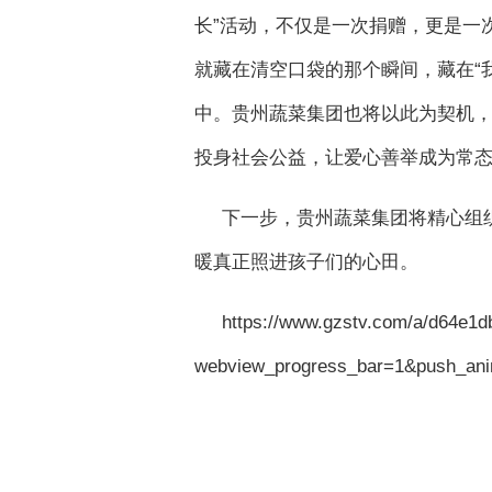
长”活动，不仅是一次捐赠，更是一
就藏在清空口袋的那个瞬间，藏在“
中。贵州蔬菜集团也将以此为契机
投身社会公益，让爱心善举成为常
下一步，贵州蔬菜集团将精心组
暖真正照进孩子们的心田。
https://www.gzstv.com/a/d64e1
webview_progress_bar=1&push_ani