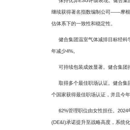
保持优异ESG评级表现。健合集
继续获得著名指数编制公司——摩根士丹
估体系下的一致性和稳定性。
健合集团温室气体减排目标经科学碳
年减少4%。
可持续包装成效显著。健合集团持续
取得多个最佳职场认证。健合集
个国家获得最佳职场认证，并且今
62%管理职位由女性担任。20
(DE&I)承诺提升至战略高度，系