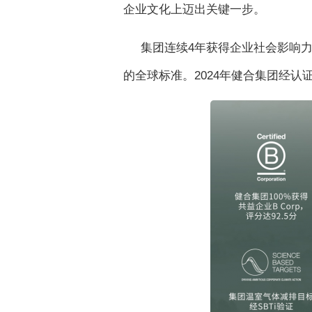
企业文化上迈出关键一步。
集团连续4年获得企业社会影响力
的全球标准。2024年健合集团经认证