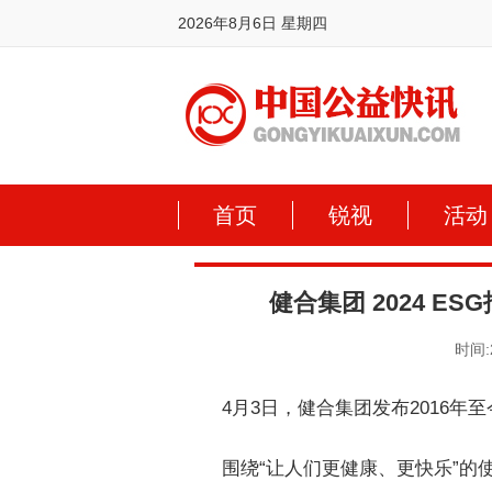
2026年8月6日 星期四
首页
锐视
活动
健合集团 2024 
时间:2
4月3日，健合集团发布2016年
围绕“让人们更健康、更快乐”的使