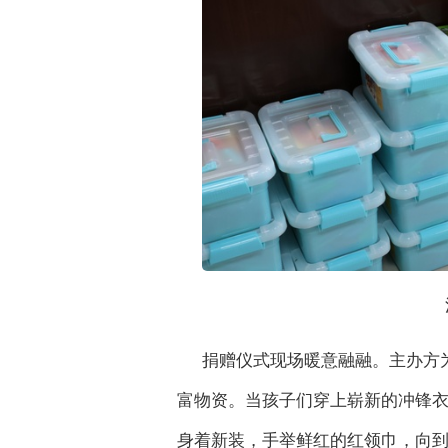
捐赠仪式现场暖意融融。主办方
富物资。当孩子们穿上崭新的冲锋
身着新装，手举鲜红的红领巾，向