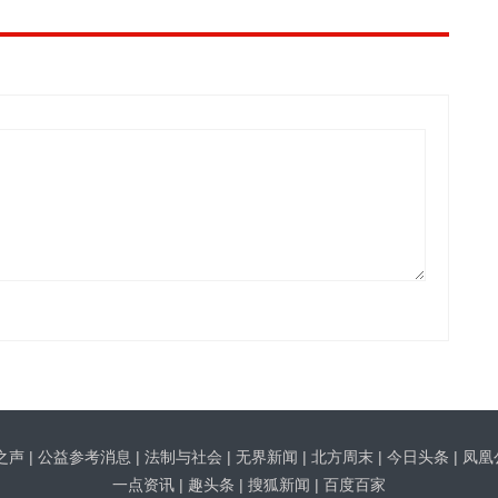
之声
|
公益参考消息
|
法制与社会
|
无界新闻
|
北方周末
|
今日头条
|
凤凰
一点资讯
|
趣头条
|
搜狐新闻
|
百度百家