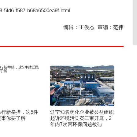
b8-5fd6-f587-b68a6500ea9f.html
编辑：王俊杰 审编：范伟
出行新举措，这5件
辽宁知名药化企业被公益组织
实事你要了解
起诉环境污染案二审开庭，2
年内7次因环保问题被罚