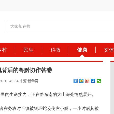
乡村
民生
科教
健康
文
机背后的粤黔协作答卷
20 15:49:34 来源:
新华网
千里的生命接力，正在黔东南的大山深处悄然展开。
性患者在务农时不慎被银环蛇咬伤左小腿，一小时后其被