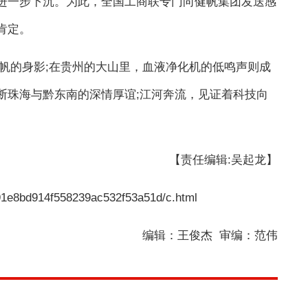
进一步下沉。为此，全国工商联专门向健帆集团发送感
肯定。
健帆的身影;在贵州的大山里，血液净化机的低鸣声则成
断珠海与黔东南的深情厚谊;江河奔流，见证着科技向
【责任编辑:吴起龙】
91e8bd914f558239ac532f53a51d/c.html
编辑：王俊杰 审编：范伟