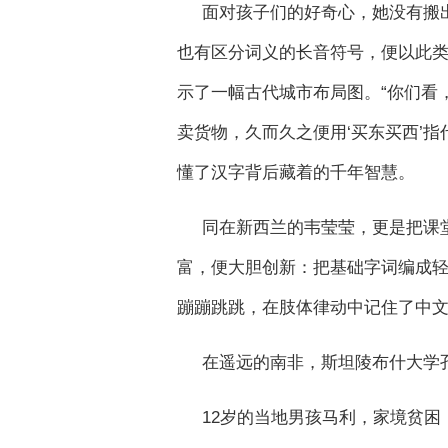
面对孩子们的好奇心，她没有搬
也有区分词义的长音符号，便以此类
示了一幅古代城市布局图。“你们看
卖货物，久而久之便用‘买东买西’指
懂了汉字背后藏着的千年智慧。
同在新西兰的韦莹莹，更是把课
富，便大胆创新：把基础字词编成
蹦蹦跳跳，在肢体律动中记住了中
在遥远的南非，斯坦陵布什大学
12岁的当地男孩马利，家境贫