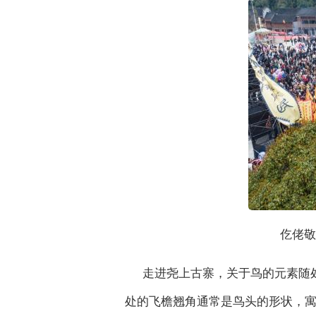
仡佬敬
走进尧上古寨，关于鸟的元素随
处的飞檐翘角通常是鸟头的形状，寓